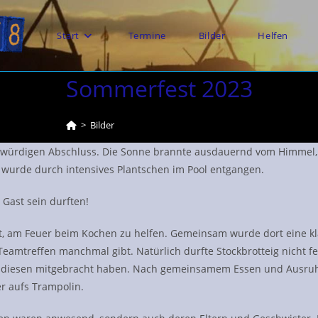
Start
Termine
Bilder
Helfen
Sommerfest 2023
>
Bilder
 würdigen Abschluss. Die Sonne brannte ausdauernd vom Himmel,
e wurde durch intensives Plantschen im Pool entgangen.
 Gast sein durften!
keit, am Feuer beim Kochen zu helfen. Gemeinsam wurde dort eine k
eamtreffen manchmal gibt. Natürlich durfte Stockbrotteig nicht fe
ie diesen mitgebracht haben. Nach gemeinsamem Essen und Ausruh
er aufs Trampolin.