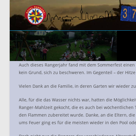
Zum
Inhalt
springen
Auch dieses Rangerjahr fand mit dem Sommerfest einen
kein Grund, sich zu beschweren. Im Gegenteil – der Hitz
Vielen Dank an die Familie, in deren Garten wir wieder zu
Alle, für die das Wasser nichts war, hatten die Möglich
Ranger-Mahlzeit gekocht, die es auch bei wöchentlichen T
den Flammen zubereitet wurde. Danke, an die Eltern, d
ums Feuer ging es für die meisten wieder in den Pool od