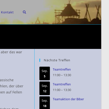
Website-
Kontakt
Suche
 aber das war
Nächste Treffen
umschalten
Teamtreffen
Sep.
11:00
–
13:30
5
lassische
Teamtreffen
Sep.
hlen, der über
11:00
–
13:30
12
en auf Fellen
Teamaktion der Biber
Sep.
18