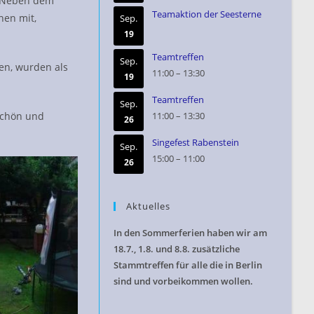
. Neben dem
Teamaktion der Seesterne
nen mit,
Sep.
19
Teamtreffen
Sep.
en, wurden als
11:00
–
13:30
19
Teamtreffen
Sep.
 schön und
11:00
–
13:30
26
Singefest Rabenstein
Sep.
15:00
–
11:00
26
Aktuelles
In den Sommerferien haben wir am
18.7., 1.8. und 8.8. zusätzliche
Stammtreffen für alle die in Berlin
sind und vorbeikommen wollen.