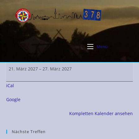
Zum
Inhalt
springen
Menü
Osterfahrt
21. März 2027
–
27. März 2027
iCal
Google
Kompletten Kalender ansehen
Nächste Treffen